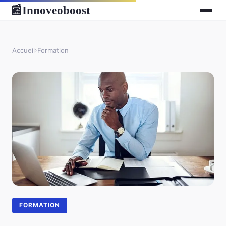
Innoveoboost
📰
Accueil
›
Formation
FORMATION