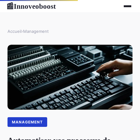
Innoveoboost
📰
Accueil
›
Management
MANAGEMENT