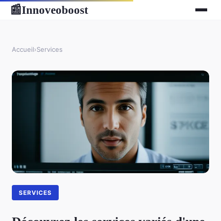
Innoveoboost
📰
Accueil
›
Services
SERVICES