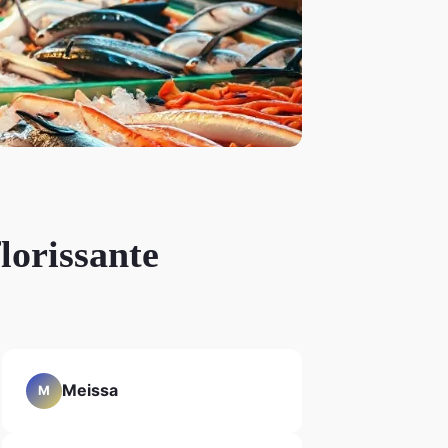
lorissante
Meissa
M