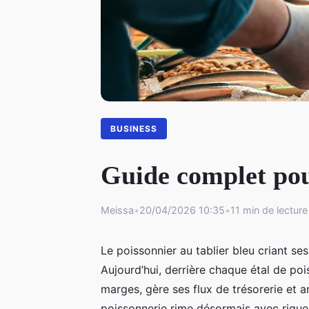
BUSINESS
Guide complet pour
Meissa
•
20/04/2026 10:35
•
11 min de lecture
Le poissonnier au tablier bleu criant ses
Aujourd’hui, derrière chaque étal de pois
marges, gère ses flux de trésorerie et
poissonnerie rime désormais avec rigueu