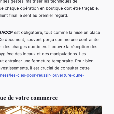
ier ses gestes, maîtriser les techniques de
ue chaque opération en boutique doit être traçable.
lient final le sent au premier regard.
 HACCP
est obligatoire, tout comme la mise en place
 Ce document, souvent perçu comme une contrainte
er des charges quotidien. Il couvre la réception des
’hygiène des locaux et des manipulations. Les
eut entraîner une fermeture temporaire. Pour bien
nvestissements, il est crucial de consulter cette
iness/les-cles-pour-reussir-louverture-dune-
que de votre commerce