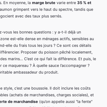
rs. En moyenne, la
marge brute
varie entre
35 % et
 saumon grimpent vers le haut du spectre, tandis que
gocient avec des taux plus serrés.
z-vous les bonnes questions : y a-t-il déjà un
zone est-elle dense en ménages actifs, sensibles au
nd-elle du frais tous les jours ? Ce sont ces détails
e différencier. Proposer du poisson pêché localement,
s marins… C’est ce qui fait la différence. Et puis, le
ner ce maquereau ? À quelle sauce l’accompagner ?
véritable ambassadeur du produit.
 style, c’est une boussole. Il doit inclure les coûts
riables (achats de marchandises, charges sociales), et
perte de marchandise
(qu’on appelle aussi "la fente"