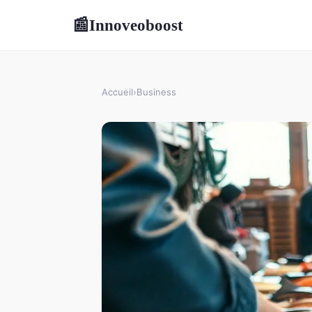
Innoveoboost
📰
Accueil
›
Business