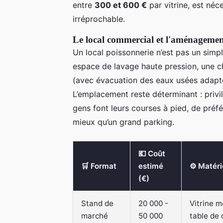
entre
300 et 600 €
par vitrine, est néc
irréprochable.
Le local commercial et l'aménageme
Un local poissonnerie n’est pas un simpl
espace de lavage haute pression, une c
(avec évacuation des eaux usées adaptée
L’emplacement reste déterminant : privil
gens font leurs courses à pied, de préfé
mieux qu’un grand parking.
💶 Coût
🛒 Format
estimé
⚙️ Matéri
(€)
Stand de
20 000 -
Vitrine m
marché
50 000
table de