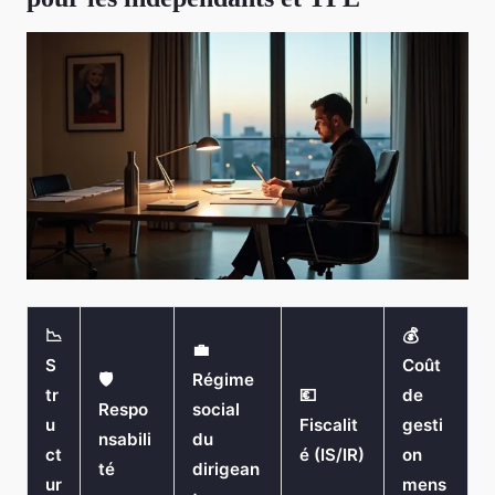
📉
💰
💼
S
Coût
🛡️
Régime
tr
💶
de
Respo
social
u
Fiscalit
gesti
nsabili
du
ct
é (IS/IR)
on
té
dirigean
ur
mens