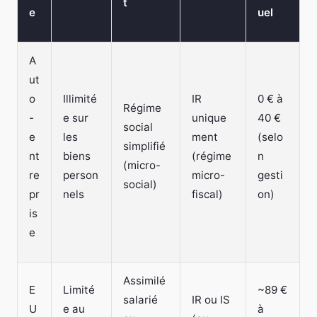
t
e
uel
A
ut
o
Illimité
IR
0 € à
Régime
-
e sur
unique
40 €
social
e
les
ment
(selo
simplifié
nt
biens
(régime
n
(micro-
re
person
micro-
gesti
social)
pr
nels
fiscal)
on)
is
e
Assimilé
E
Limité
~89 €
salarié
IR ou IS
U
e au
à