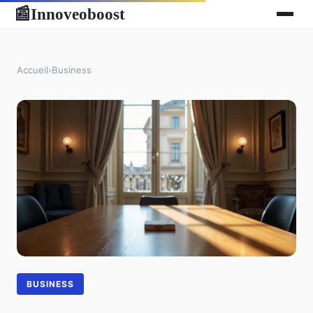
Innoveoboost
📰
Accueil
›
Business
BUSINESS