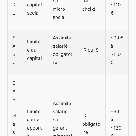
ou
(au
R
capital
~110
micro-
choix)
L
social
€
social
S
Assimilé
~99 €
Limité
A
salarié
à
e au
IR ou IS
S
obligatoi
~110
capital
U
re
€
S
A
R
Assimilé
L
Limité
salarié
~99 €
cl
IR
e aux
ou
à
a
obligato
apport
gérant
~120
s
ire