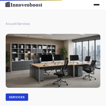
Innoveoboost
📰
Accueil
›
Services
SERVICES